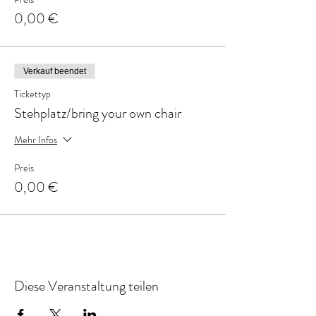
Homepage möglich, spontane Gäste sind herzlich
Willkommen.
0,00 €
Ein Spaß für die ganze Familie!
Die Truckoper wird gefördert duch
Neustart
Kultur
und die
Beauftragte der Bundesregierung
für Kultur und Medien
.
Verkauf beendet
Tickettyp
Stehplatz/bring your own chair
Mehr Infos
Preis
0,00 €
Diese Veranstaltung teilen