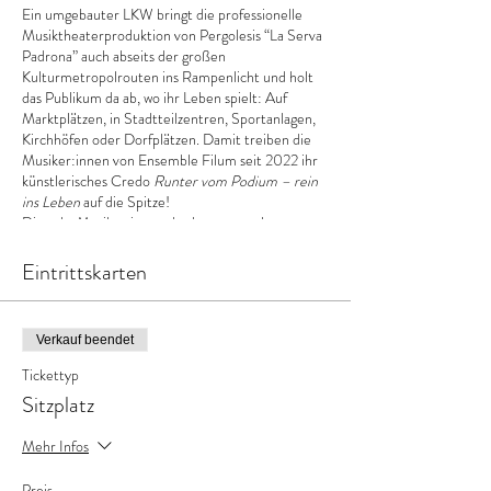
Ein umgebauter LKW bringt die professionelle
Musiktheaterproduktion von Pergolesis “La Serva
Padrona” auch abseits der großen
Kulturmetropolrouten ins Rampenlicht und holt
das Publikum da ab, wo ihr Leben spielt: Auf
Marktplätzen, in Stadtteilzentren, Sportanlagen,
Kirchhöfen oder Dorfplätzen. Damit treiben die
Musiker:innen von Ensemble Filum seit 2022 ihr
künstlerisches Credo
Runter vom Podium – rein
ins Leben
auf die Spitze!
Die acht Musiker:innen des hannoverschen
Ensembles haben mit Giovanni Battista Pergolesi's
Opernintermezzo La Serva Padrona eine ca.
Eintrittskarten
45minütige musikalische Komödie im Gepäck: Ein
Plot über ein ungleiches Paar, das mit
überkommenen Rollenklischees aufräumt – mal
Verkauf beendet
mehr, mal weniger freiwillig… Wer den "roten
Drachen" 2022 verpasst hat, hat jetzt noch
Tickettyp
dreimal die Gelegenheit, Ubertos Opernptruppe
Sitzplatz
in ihrem neuen "weißen Drachen" zu erleben:
21.05., Elisabethkirche Langenhagen; 03.06.,
Mehr Infos
Hölderlin Eins, Kleefeld; 02.07., Biergarten Lister
Turm. Platzreservierungen sind ab sofort über die
Preis