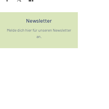
Newsletter
Melde dich hier für unseren Newsletter
an.
Anmelden
Filum Ensemble
info@ensemblefilum.com
Tel.: 0 51 1/569 692 21