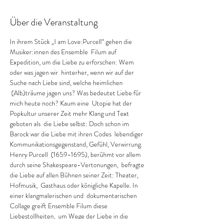
Über die Veranstaltung
In ihrem Stück „I am Love:Purcell“ gehen die 
Musiker:innen des Ensemble  Filum auf 
Expedition, um die Liebe zu erforschen: Wem 
oder was jagen wir  hinterher, wenn wir auf der 
Suche nach Liebe sind, welche heimlichen 
 (Alb)träume jagen uns? Was bedeutet Liebe für 
mich heute noch? Kaum eine  Utopie hat der 
Popkultur unserer Zeit mehr Klang und Text 
geboten als  die Liebe selbst: Doch schon im 
Barock war die Liebe mit ihren Codes  lebendiger 
Kommunikationsgegenstand, Gefühl, Verwirrung. 
Henry Purcell  (1659-1695), berühmt vor allem 
durch seine Shakespeare-Vertonungen,  befragte 
die Liebe auf allen Bühnen seiner Zeit: Theater, 
Hofmusik,  Gasthaus oder königliche Kapelle. In 
einer klangmalerischen und  dokumentarischen 
Collage greift Ensemble Filum diese 
Liebestollheiten,  um Wege der Liebe in die 