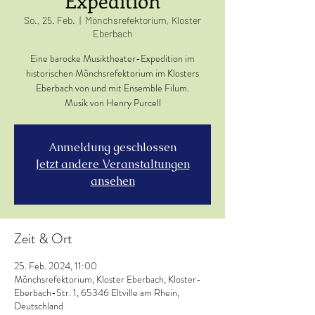
Expedition
So., 25. Feb.
  |  
Mönchsrefektorium, Kloster
Eberbach
Eine barocke Musiktheater-Expedition im
historischen Mönchsrefektorium im Klosters
Eberbach von und mit Ensemble Filum.
Musik von Henry Purcell
Anmeldung geschlossen
Jetzt andere Veranstaltungen
ansehen
Zeit & Ort
25. Feb. 2024, 11:00
Mönchsrefektorium, Kloster Eberbach, Kloster-
Eberbach-Str. 1, 65346 Eltville am Rhein,
Deutschland