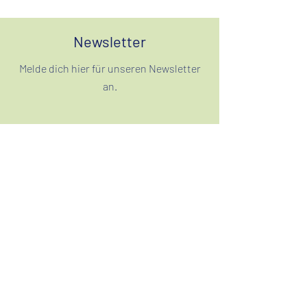
Newsletter
Melde dich hier für unseren Newsletter
an.
Anmelden
Filum Ensemble
info@ensemblefilum.com
Tel.: 0 51 1/569 692 21