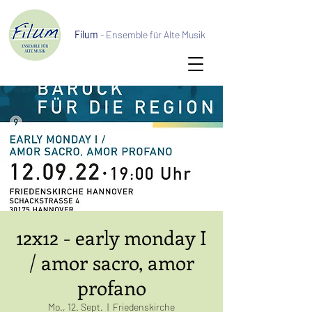
Filum
- Ensemble für Alte Musik
12x12 - early monday I
/ amor sacro, amor
profano
Mo., 12. Sept.
  |  
Friedenskirche