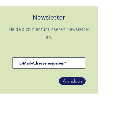
Newsletter
Melde dich hier für unseren Newsletter
an.
Anmelden
Filum Ensemble
info@ensemblefilum.com
Tel.: 0 51 1/569 692 21
www.ensemblefilum.com