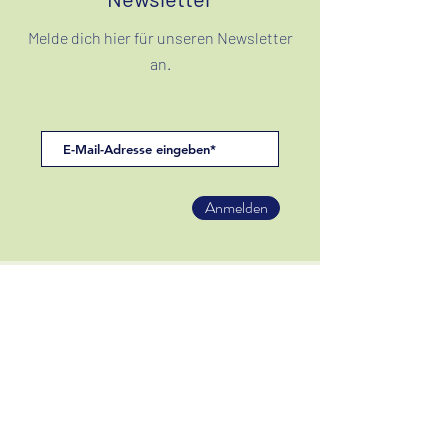
Melde dich hier für unseren Newsletter
an.
Anmelden
Filum Ensemble
info@ensemblefilum.com
Tel.: 0 51 1/569 692 21
www.ensemblefilum.com